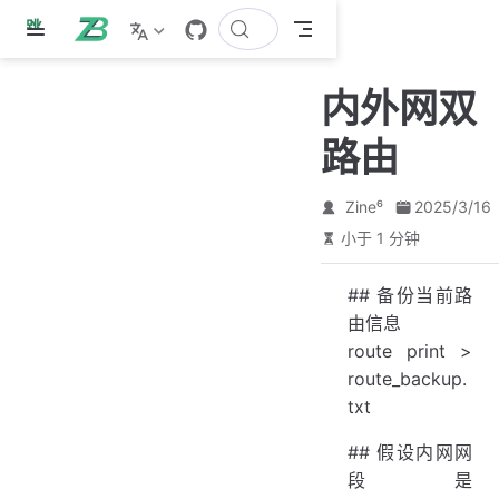
跳
至
主
内外网双
要
內
路由
容
Zine⁶
2025/3/16
小于 1 分钟
## 备份当前路
由信息
route print >
route_backup.
txt
## 假设内网网
段是